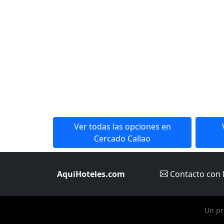
Ver todas las opciones en
Cercado Callao
AquiHoteles.com
Contacto
con 
Un pr