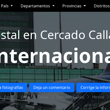
País
Departamentos
Provincias
Distrito
stal en Cercado Call
nternacion
 fotografías
Deja un comentario
Corrige la info
Perú
Lima
Callao
Cercado Callao
Hostal