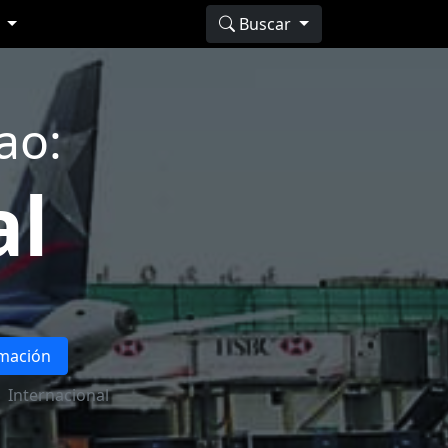
s
Buscar
ao:
al
rmación
Internacional