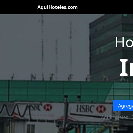
AquiHoteles.com
Ho
I
Agrega
AquiHoteles