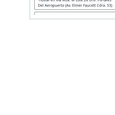
Del Aeropuerto (Av. Elmer Faucett Cdra. 53)
Colonial
Hostal en Via Mza. 1 Lote 24. (Alt. Cdra. 28
Av. Colonial)
Refugio Azul
Hostal en Via Mza. D Lote 10 Urb. El
Condor (Alt. Cdra. 29 Av. Tomas Valle)