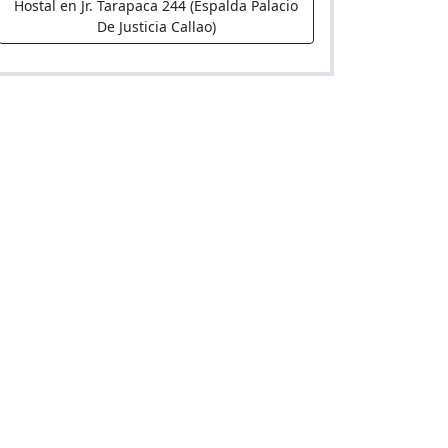
Hostal en Jr. Tarapaca 244 (Espalda Palacio
De Justicia Callao)
El Jinete
Hostal en Urb. Jorge Chavez 2da etapa Mz
L, lote 12. (A 4 Cdras. De Comisaria Vipol)
Las Gaviotas
Hostal en Av. Nestor Gambetta 453 2º Piso
Urb. Industrial (A 2 Cdras De Ovalo
Centenario)