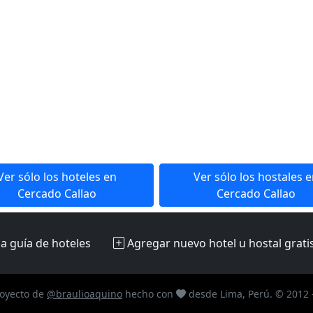
Ver sólo los hoteles en
Ver sólo los hostales 
Cercado Callao
Cercado Callao
la guía de hoteles
Agregar nuevo hotel u hostal
grati
oyecto de
@braulioaquino
hecho con
desde Lima, Perú. © 2012 