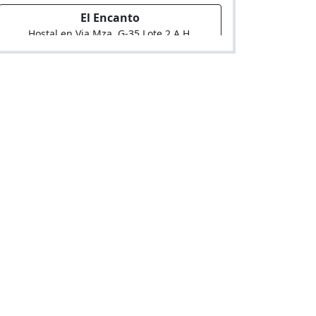
El Encanto
Hostal en Via Mza. G-35 Lote 2 A.H.
Bocanegra Zona 5 (Cruce Av. Peru Cdra. 49
Y Av. Olivar)
El Condor
Hostal en Av. Tomas Valle 2941 Urb. El
Condor
Argentina
Hostal en Av. Santa Rosa Mza. B Lote 30
Urb. Juan Pablo Ii (Alt. Cdra. 26 Av.
Colonial)