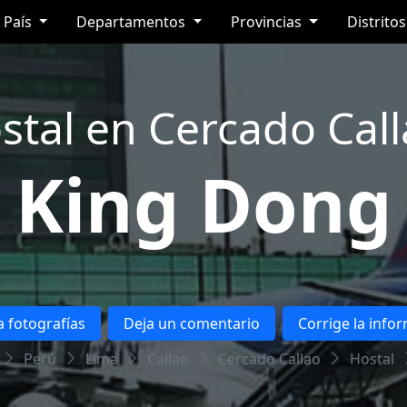
País
Departamentos
Provincias
Distrito
stal en Cercado Call
King Dong
 fotografías
Deja un comentario
Corrige la info
Perú
Lima
Callao
Cercado Callao
Hostal