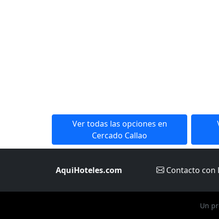
Ver todas las opciones en
Cercado Callao
AquiHoteles.com
Contacto
con 
Un pr