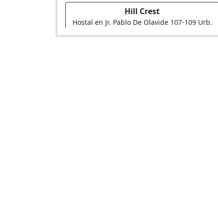
Hill Crest
Hostal en Jr. Pablo De Olavide 107-109 Urb.
La Colonial
El Caribe
Hostal en Calle Pons Musso 256-260 Urb.
Jorge Chavez Mza. B Lote 10 - 2º Etapa