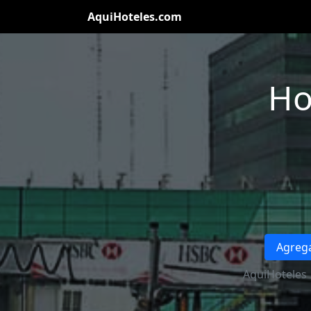
AquiHoteles.com
Ho
Agrega
AquiHoteles