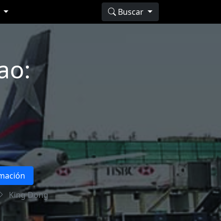
s
Buscar
ao:
rmación
King Dong