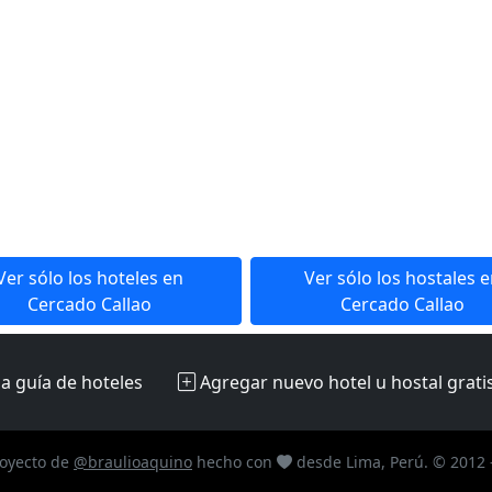
Ver sólo los hoteles en
Ver sólo los hostales 
Cercado Callao
Cercado Callao
la guía de hoteles
Agregar nuevo hotel u hostal
grati
oyecto de
@braulioaquino
hecho con
desde Lima, Perú. © 2012 