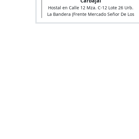
Carbajal
Hostal en Calle 12 Mza. C-12 Lote 26 Urb.
La Bandera (Frente Mercado Señor De Los
Milagros)
Hospedaje Safari suite
Hospedaje en Mz.O5 - lt.5 Licenciados,
lima 06 Ventanilla, Lima