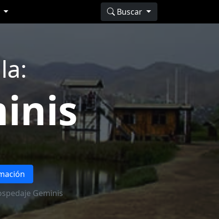
s
Buscar
la:
inis
rmación
spedaje Geminis