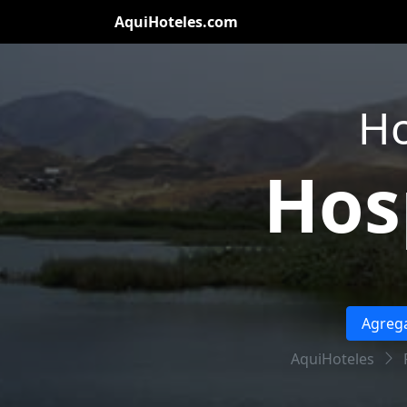
AquiHoteles.com
Ho
Hos
Agrega
AquiHoteles