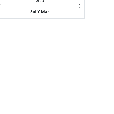
Grau
Sol Y Mar
Hostal en Via Mza. E Lote 9 Coo. Apurimac
El Faraón
Hostal en Av. Pedro Beltran 529 Urb.
Ciudad Satelite
Valencia
Hostal en Via Mza. X Lote 4 Urb. Antonia
Moreno De Caceres (A 2 Cdras. De Iglesia)