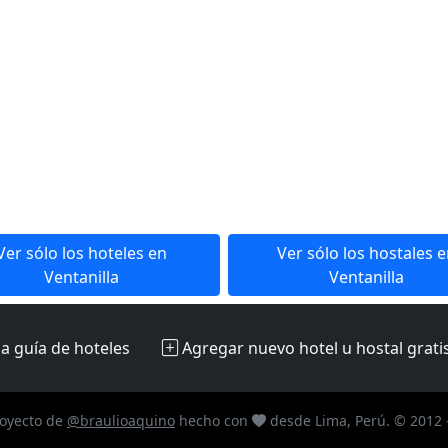
Ver sólo los hoteles en
Ver sólo los hostales 
Ventanilla
Ventanilla
la guía de hoteles
Agregar nuevo hotel u hostal
grati
oyecto de
@braulioaquino
hecho con
desde Lima, Perú. © 2012 