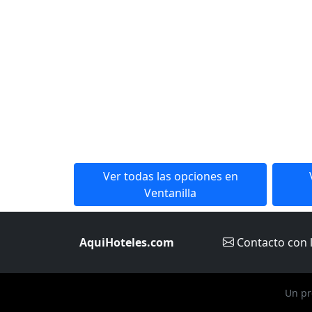
Ver todas las opciones en
Ventanilla
AquiHoteles.com
Contacto
con 
Un pr