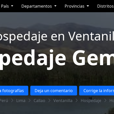
País
Departamentos
Provincias
Distrito
spedaje en Ventanil
pedaje Gem
 fotografías
Deja un comentario
Corrige la info
Perú
Lima
Callao
Ventanilla
Hospedaje
Ho