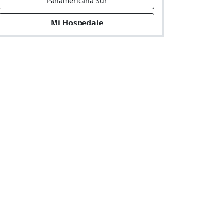
Panamericana Sur
Mi Hospedaje
Hospedaje en Mz. G - Lote 7, Santa Cruz.
Frente al Boulevard de Asia. Costado
Bodega Deysi (Frente al Grifo PECSA)"
Asia Hotel
Hotel en Carretera Panamerica Sur
Km.97.5 Lote 5B Parcela Rustica La
Querencia