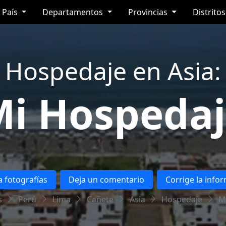
País
Departamentos
Provincias
Distrito
Hospedaje en Asia:
i Hospeda
 fotografías
Deja un comentario
Corrige la info
s
Perú
Lima
Cañete
Asia
Hospedaje
M