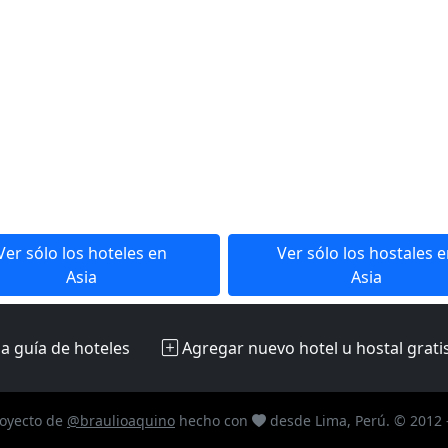
Ver sólo los hoteles en
Ver sólo los hostales 
Asia
Asia
la guía de hoteles
Agregar nuevo hotel u hostal
grati
oyecto de
@braulioaquino
hecho con
desde Lima, Perú. © 2012 