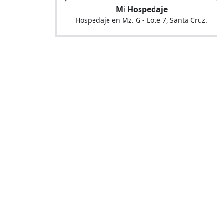
Mi Hospedaje
Hospedaje en Mz. G - Lote 7, Santa Cruz.
Frente al Boulevard de Asia. Costado
Bodega Deysi (Frente al Grifo PECSA)"
La Querencia
Hostal en Via Lote 4-F Zn. Parcelacion La
Querencia Km. 97,5
Hospedaje Villa Luisa
Hospedaje en Via Mza. X Lote 4 Ag. Rosario
De Asia (Ant. Panam. Sur Km. 103)