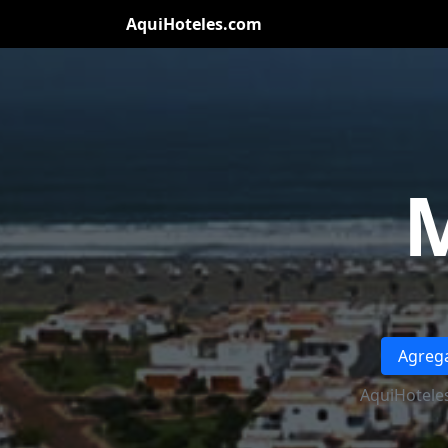
AquiHoteles.com
M
Agrega
AquiHotele