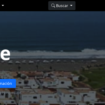
s
Buscar
je
rmación
i Hospedaje