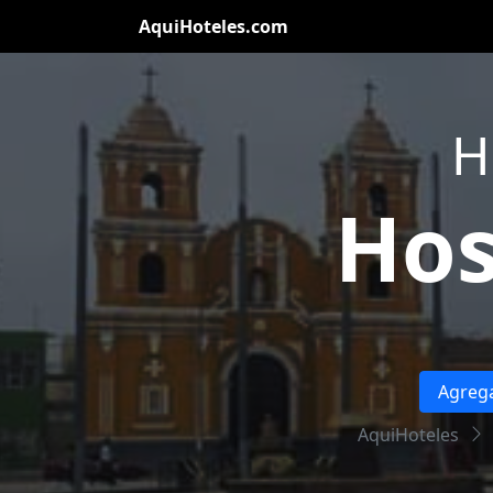
AquiHoteles.com
H
Hos
Agrega
AquiHoteles