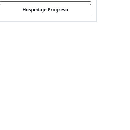
Hospedaje Progreso
Hospedaje en Jr. Augusto B. Leguia 361