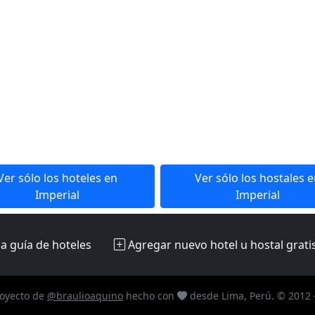
Ver sólo los hoteles en
Ver sólo los hostales 
Imperial
Imperial
la guía de hoteles
Agregar nuevo hotel u hostal
grati
oyecto de
@braulioaquino
hecho con
desde Lima, Perú. © 2012 