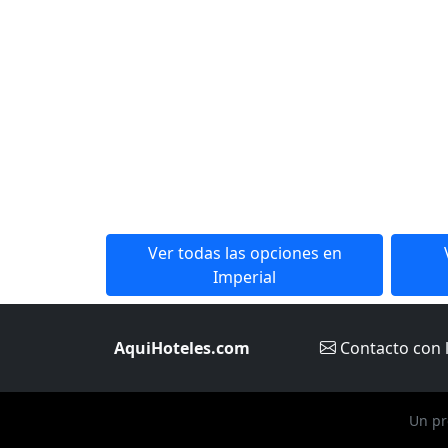
Ver todas las opciones en
Imperial
AquiHoteles.com
Contacto
con 
Un pr