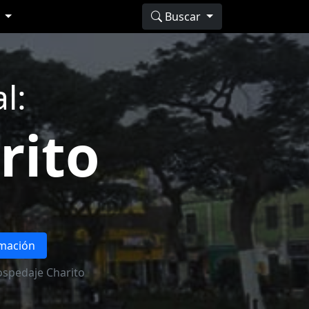
s
Buscar
l:
rito
rmación
spedaje Charito