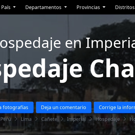
País
Departamentos
Provincias
Distrito
ospedaje en Imperia
pedaje Cha
 fotografías
Deja un comentario
Corrige la info
Perú
Lima
Cañete
Imperial
Hospedaje
Ho