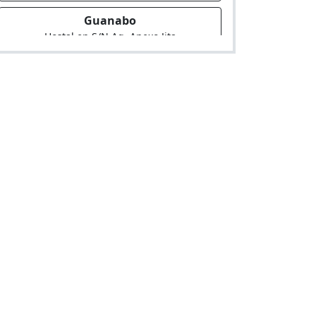
Guanabo
Hostal en S/N Ag. Anexo Jita
Garden Hotel
Hotel en Carretera Lunahuana S/N Ag.
Anexo Condoray Km. 39.9