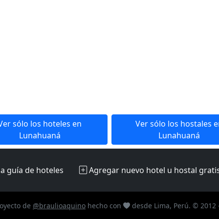
Ver sólo los hoteles en
Ver sólo los hostales 
Lunahuaná
Lunahuaná
la guía de hoteles
Agregar nuevo hotel u hostal
grati
oyecto de
@braulioaquino
hecho con
desde Lima, Perú. © 2012 