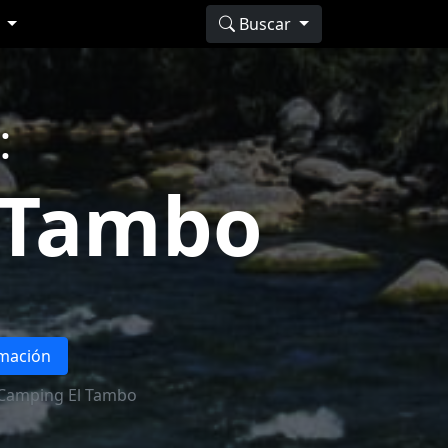
s
Buscar
:
 Tambo
rmación
 Camping El Tambo