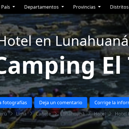
País
Departamentos
Provincias
Distrito
Hotel en Lunahuaná
 Camping El
 fotografías
Deja un comentario
Corrige la info
erú
Lima
Cañete
Lunahuaná
Hotel
Hotel