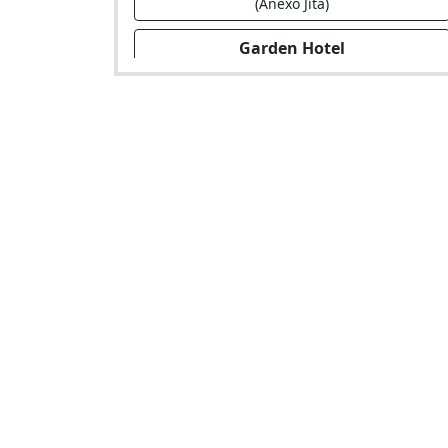
(Anexo Jita)
Garden Hotel
Hotel en Carretera Lunahuana S/N Ag.
Anexo Condoray Km. 39.9