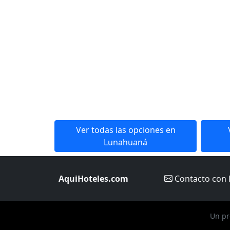
Ver todas las opciones en
Lunahuaná
AquiHoteles.com
Contacto
con 
Un pr