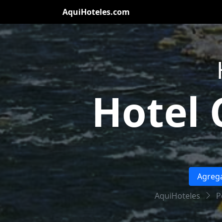
AquiHoteles.com
Hotel
Agrega
AquiHoteles
P