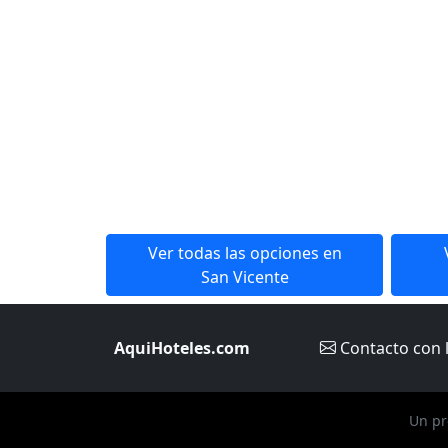
Ver todas las opciones en
San Vicente
AquiHoteles.com
Contacto
con 
Un pr