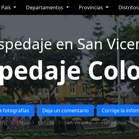
País
Departamentos
Provincias
Distrito
pedaje en San Vice
pedaje Colo
 fotografías
Deja un comentario
Corrige la info
erú
Lima
Cañete
San Vicente
Hospedaje