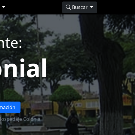
s
Buscar
nte:
nial
rmación
Hospedaje Colonial