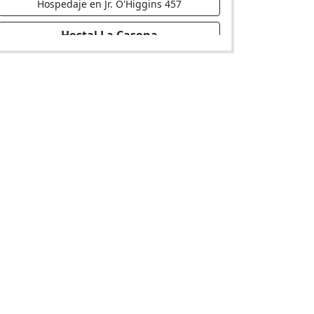
Hospedaje en Jr. O'Higgins 457
Hostal La Casona
Hostal en Jr. Francisco Bolognesi 222
Hospedaje Casablanca
Hospedaje en Via Mza. C Lote 6 Urb. Valle
Hermoso