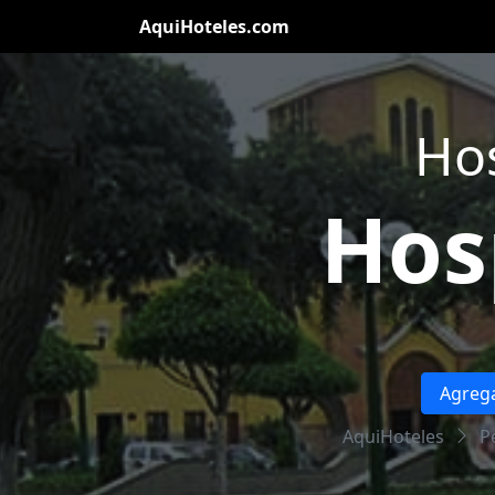
AquiHoteles.com
Hos
Hos
Agrega
AquiHoteles
P