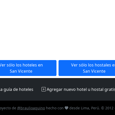
Ver sólo los hoteles en
Ver sólo los hostales 
San Vicente
San Vicente
la guía de hoteles
Agregar nuevo hotel u hostal
grati
oyecto de
@braulioaquino
hecho con
desde Lima, Perú. © 2012 