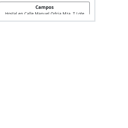
Campos
Hostal en Calle Manuel Odria Mza. T Lote
14 P.J. El Progreso
Victoria
Hostal en Av. Tupac Amaru 1113 Urb.
Lucyana (Km 18 De La Tupac Amaru)
Imasumac
Hostal en Av. Tupac Amaru 2812 P.J. El
Progreso