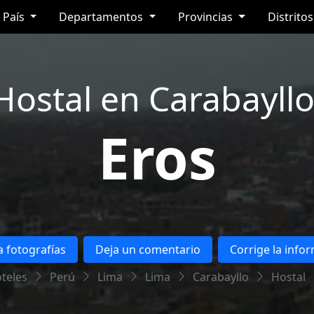
País
Departamentos
Provincias
Distrito
Hostal en Carabayllo
Eros
 fotografías
Deja un comentario
Corrige la info
teles
Perú
Lima
Lima
Carabayllo
Hostal