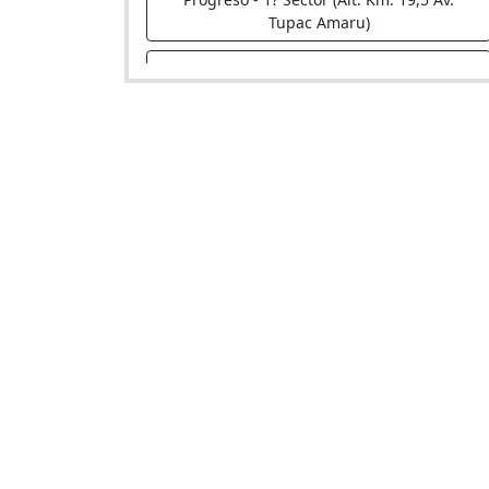
Tupac Amaru)
El Misterio
Hostal en Av. Trapiche Mza. A Lote 20
Frente A La Fabrica Anipsa
Imasumac
Hostal en Av. Tupac Amaru 2812 P.J. El
Progreso