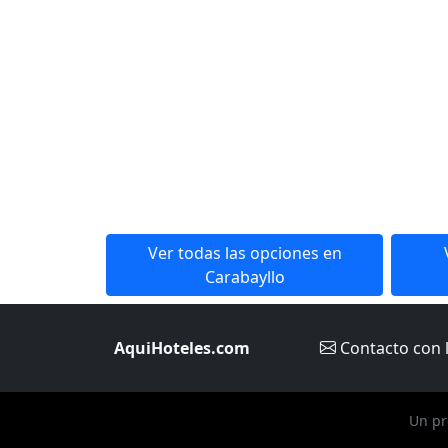
Ver todas las opciones en
Carabayllo
AquiHoteles.com
Contacto
con 
Un pr