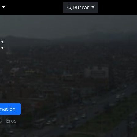
s
Buscar
:
rmación
Eros