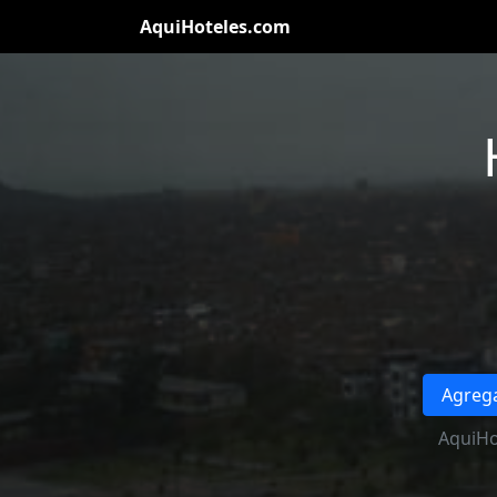
AquiHoteles.com
Agrega
AquiHo