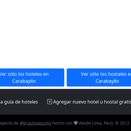
Ver sólo los hoteles en
Ver sólo los hostales 
Carabayllo
Carabayllo
la guía de hoteles
Agregar nuevo hotel u hostal
grati
oyecto de
@braulioaquino
hecho con
desde Lima, Perú. © 2012 