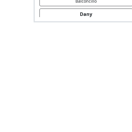
Balconcillo
Dany
Hostal en Av. 28 De Julio 1580