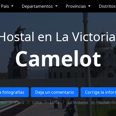
País
Departamentos
Provincias
Distrito
Hostal en La Victoria
Camelot
 fotografías
Deja un comentario
Corrige la info
les
Perú
Lima
Lima
La Victoria
Hostal