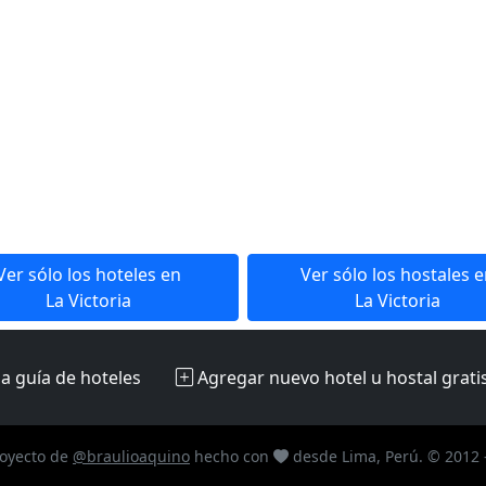
Ver sólo los hoteles en
Ver sólo los hostales 
La Victoria
La Victoria
la guía de hoteles
Agregar nuevo hotel u hostal
grati
oyecto de
@braulioaquino
hecho con
desde Lima, Perú. © 2012 