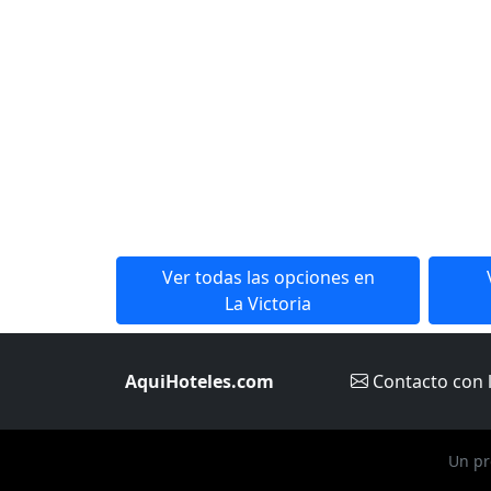
Ver todas las opciones en
La Victoria
AquiHoteles.com
Contacto
con 
Un pr