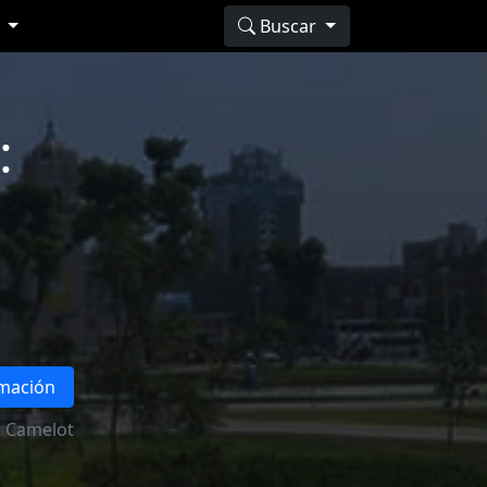
s
Buscar
:
rmación
Camelot