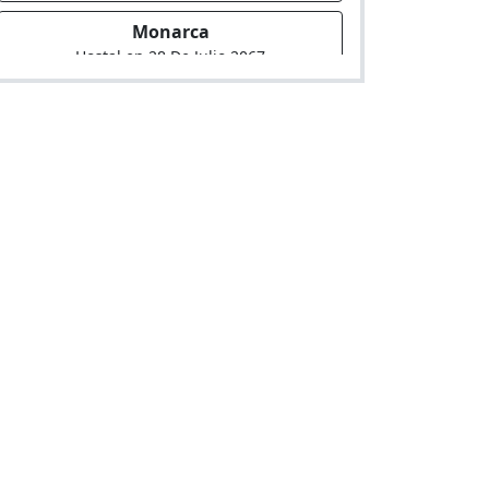
Monarca
Hostal en 28 De Julio 2067
El Ovalo
Hostal en Av. Aviacion 1511 2? Piso Urb.
Tres Marias