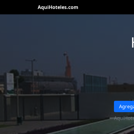
AquiHoteles.com
Agrega
AquiHote