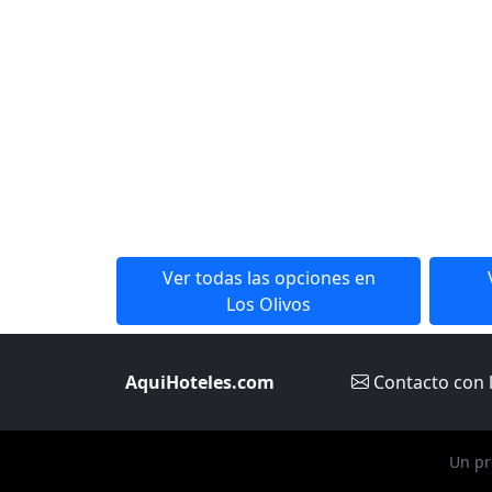
Ver todas las opciones en
Los Olivos
AquiHoteles.com
Contacto
con 
Un pr