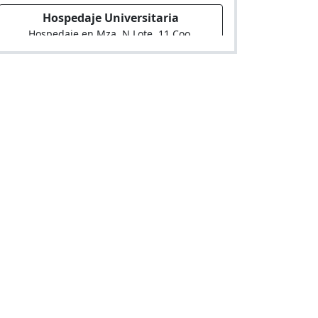
Hospedaje Universitaria
Hospedaje en Mza. N Lote. 11 Coo.
Huaytapallana
Los Olivos
Hostal en Av. Naranjal 475
Hospedaje Los Olivos
Hospedaje en Mza. G5, Lote 37, Urb. PRO,
Primera etapa, 5to sector