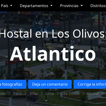
País
Departamentos
Provincias
Distrito
Hostal en Los Olivos
Atlantico
 fotografías
Deja un comentario
Corrige la info
les
Perú
Lima
Lima
Los Olivos
Hostal