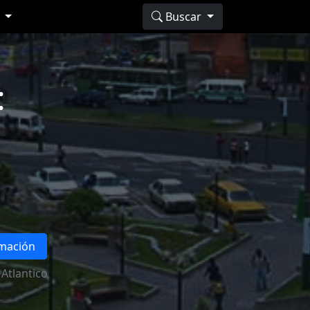
s
Buscar
:
rmación
Atlantico