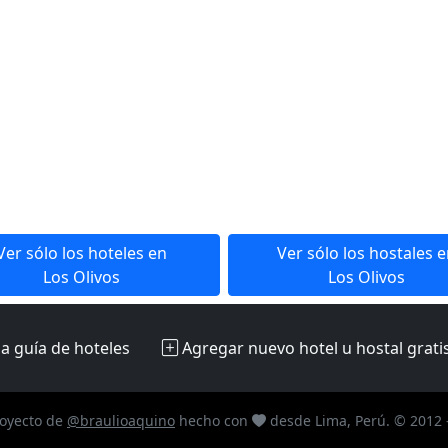
Ver sólo los hoteles en
Ver sólo los hostales 
Los Olivos
Los Olivos
la guía de hoteles
Agregar nuevo hotel u hostal
grati
oyecto de
@braulioaquino
hecho con
desde Lima, Perú. © 2012 