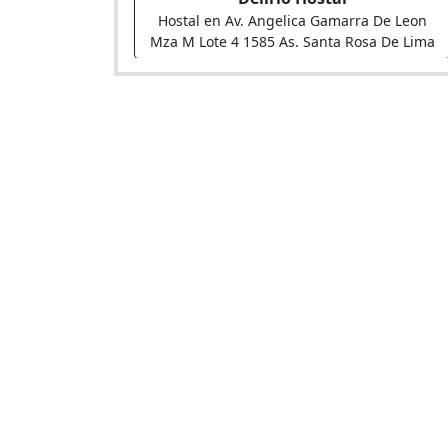
Hostal en Av. Angelica Gamarra De Leon
Mza M Lote 4 1585 As. Santa Rosa De Lima
Marco
Hostal en Av. Angelica Gamarra 842
Puerta De Oro
Hostal en Av. San Fernando 180-188 Urb.
Santa Luisa - 2? Etapa