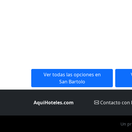
Ver todas las opciones en
San Bartolo
AquiHoteles.com
Contacto
con 
Un pr