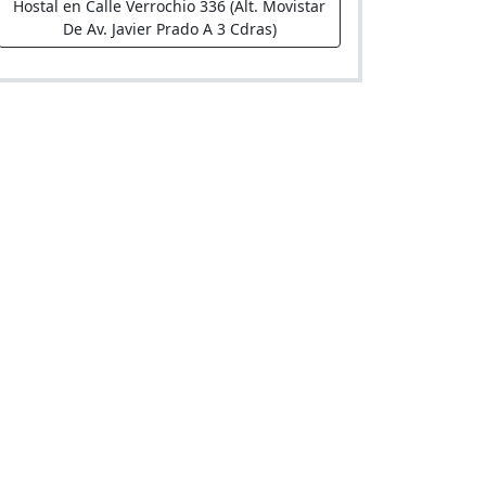
Hostal en Calle Verrochio 336 (Alt. Movistar
De Av. Javier Prado A 3 Cdras)
El Loco
Hostal en Avenida San Martín, 158
Hospedaje Delfines de piedra
Hospedaje en Mz B lt 11 urbanización las
orquídeas