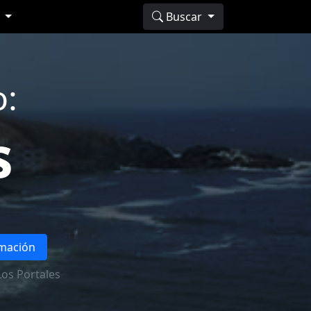
s
Buscar
o:
s
rmación
Los Portales