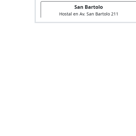
San Bartolo
Hostal en Av. San Bartolo 211
Hospedaje Delfines de piedra
Hospedaje en Mz B lt 11 urbanización las
orquídeas