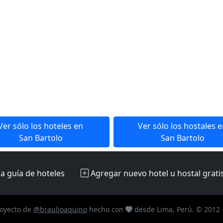
Ver sólo los hoteles en
Ver sólo los hostales 
San Bartolo
San Bartolo
la guía de hoteles
Agregar nuevo hotel u hostal
grati
oyecto de
@braulioaquino
hecho con
desde Lima, Perú. © 2012 