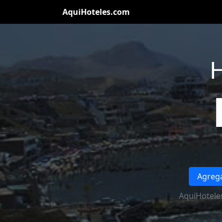
AquiHoteles.com
H
Agrega
AquiHotele