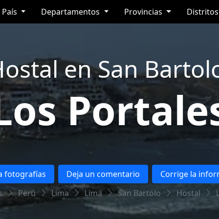
País
Departamentos
Provincias
Distrito
ostal en San Bartol
Los Portale
 fotografías
Deja un comentario
Corrige la info
s
Perú
Lima
Lima
San Bartolo
Hostal