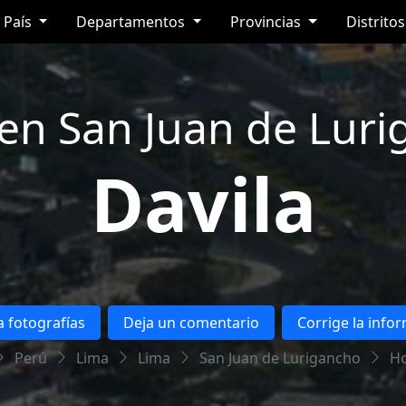
País
Departamentos
Provincias
Distrito
 en San Juan de Luri
Davila
 fotografías
Deja un comentario
Corrige la info
Perú
Lima
Lima
San Juan de Lurigancho
Ho