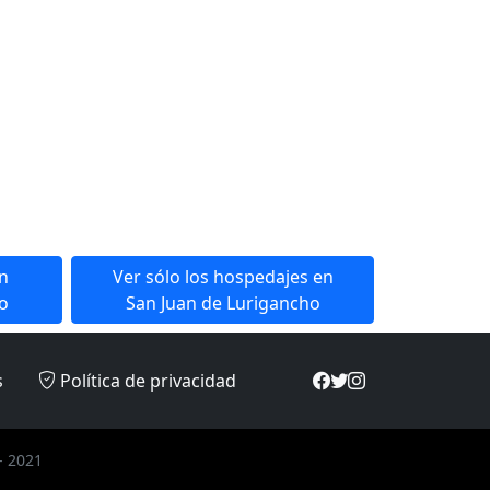
en
Ver sólo los hospedajes en
o
San Juan de Lurigancho
s
Política de privacidad
- 2021