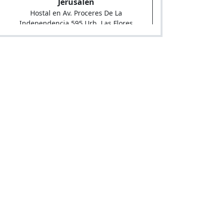
Jerusalen
Hostal en Av. Proceres De La
Independencia 595 Urb. Las Flores
(Alt.Paradero 8 De Ac.Chacarilla)
Central
Hostal en Mza. I-7 Lote 08 A.H. J. Paez-
Palmeras (Posta Zubieta-Av.Central)
Leo
Hostal en Mza. B Lote 7 As. Ayacucho (Alt.
Paradero 19 Av. Canto Grande)