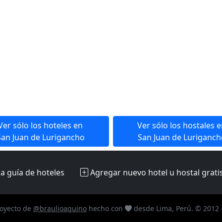
Ver sólo los hoteles en
Ver sólo los hostales 
San Juan de Lurigancho
San Juan de Luriganch
la guía de hoteles
Agregar nuevo hotel u hostal
grati
oyecto de
@braulioaquino
hecho con
desde Lima, Perú. © 2012 