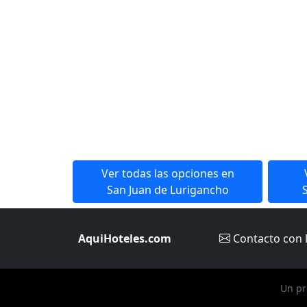
Ver todas las opciones en
San Juan de Lurigancho
AquiHoteles.com
Contacto
con 
Un pr