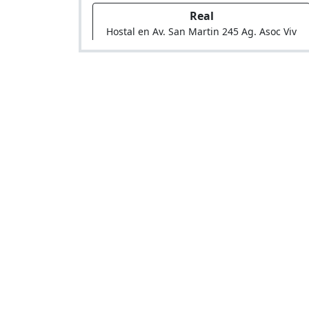
Real
Hostal en Av. San Martin 245 Ag. Asoc Viv
Valle Sharon (Alt Pdro 10 Av Canto Grande)
Caribe
Hostal en Clj, Circunvalacion Mza. H-1 Lote
14 Ag. Mcal. Caceres (Al Lado Del Mercado
Santa Rosa)