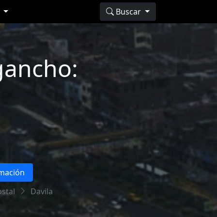
s
Buscar
gancho:
rmación
stal
Davila