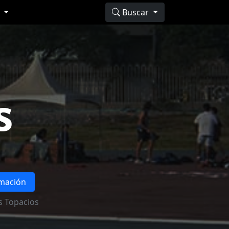
s
Buscar
s
rmación
s Topacios