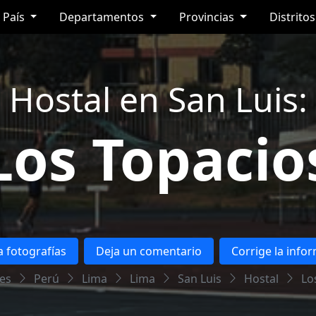
País
Departamentos
Provincias
Distrito
Hostal en San Luis:
Los Topacio
 fotografías
Deja un comentario
Corrige la info
es
Perú
Lima
Lima
San Luis
Hostal
Lo