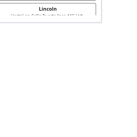
Lincoln
Hostal en Calle Puerto Inca 115 Urb.
Lincoln
Brisas
Hostal en Av. Nicolas Arriola 2753