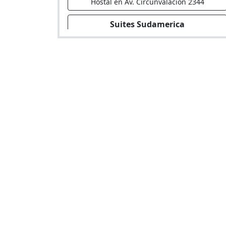
Hostal en Av. Circunvalación 2344
Suites Sudamerica
Hotel en Av. San Luis 1081-1083 Urb. La
Viña