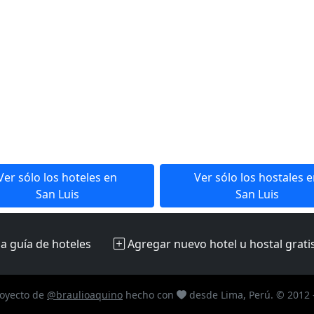
Ver sólo los hoteles en
Ver sólo los hostales 
San Luis
San Luis
la guía de hoteles
Agregar nuevo hotel u hostal
grati
oyecto de
@braulioaquino
hecho con
desde Lima, Perú. © 2012 