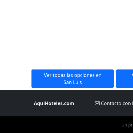
Ver todas las opciones en
San Luis
AquiHoteles.com
Contacto
con 
Un pr