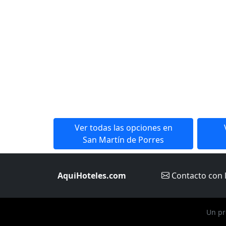
Ver todas las opciones en
San Martín de Porres
AquiHoteles.com
Contacto
con 
Un pr