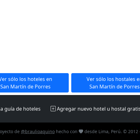
Ver sólo los hoteles en
Ver sólo los hostales 
San Martín de Porres
San Martín de Porres
la guía de hoteles
Agregar nuevo hotel u hostal
grati
oyecto de
@braulioaquino
hecho con
desde Lima, Perú. © 2012 