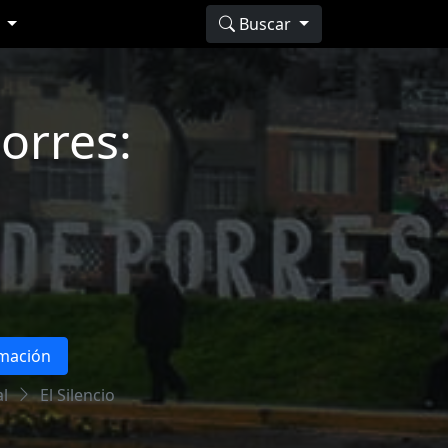
s
Buscar
orres:
rmación
l
El Silencio