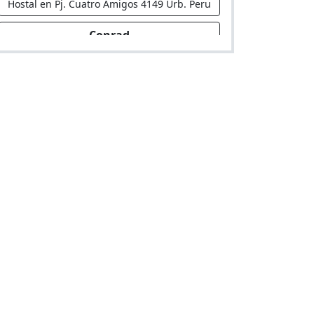
Hostal en Pj. Cuatro Amigos 4149 Urb. Peru
Conrad
Hostal en Jr. Los Cipreses 198 Urb.
Valdiviezo Alt Cdra 20 Av Jose Granda Y Los
Alamos
Angelos
Hostal en Jr. Meliton Carbajal 219 Urb.
Ingenieria (Entre Habich Y Honorio
Delgado)