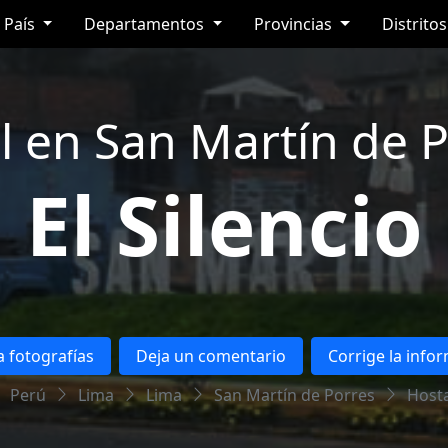
País
Departamentos
Provincias
Distrito
l en San Martín de P
El Silencio
 fotografías
Deja un comentario
Corrige la info
Perú
Lima
Lima
San Martín de Porres
Hosta