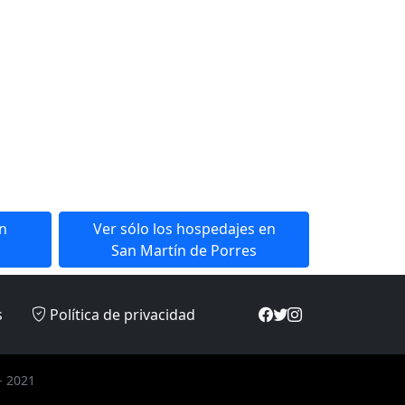
en
Ver sólo los hospedajes en
San Martín de Porres
s
Política de privacidad
- 2021