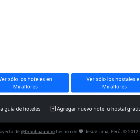
Ver sólo los hoteles en
Ver sólo los hostales 
Miraflores
Miraflores
la guía de hoteles
Agregar nuevo hotel u hostal
grati
oyecto de
@braulioaquino
hecho con
desde Lima, Perú. © 2012 