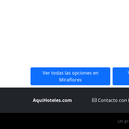
Ver todas las opciones en
Miraflores
AquiHoteles.com
Contacto
con 
Un pr