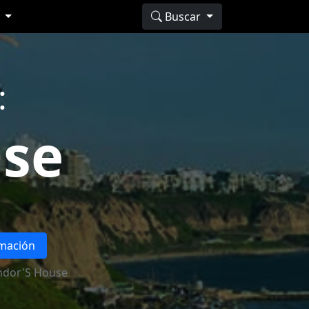
s
Buscar
:
use
rmación
ndor'S House