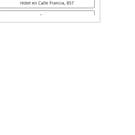
Hotel en Calle Francia, 857
Lexus
Hotel en Avenida Angamos Oeste, 507