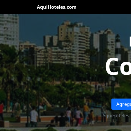
AquiHoteles.com
Co
Agrega
AquiHoteles