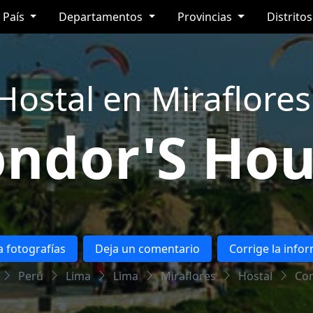
País
Departamentos
Provincias
Distrito
Hostal en Miraflores
ndor'S Ho
 fotografías
Deja un comentario
Corrige la info
Perú
Lima
Lima
Miraflores
Hostal
Co