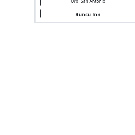
Urb. San Antonio
Runcu Inn
Hotel en Av. De La Aviacion 139 Urb.
Miraflores (Alt. Ovalo Av. Pardo Con Av. El
Ejercito)