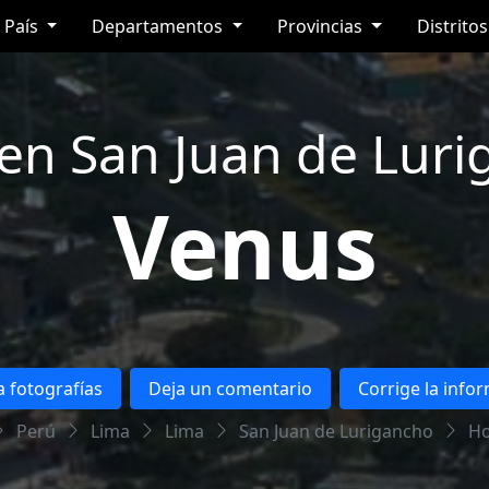
País
Departamentos
Provincias
Distrito
 en San Juan de Luri
Venus
 fotografías
Deja un comentario
Corrige la info
Perú
Lima
Lima
San Juan de Lurigancho
Ho