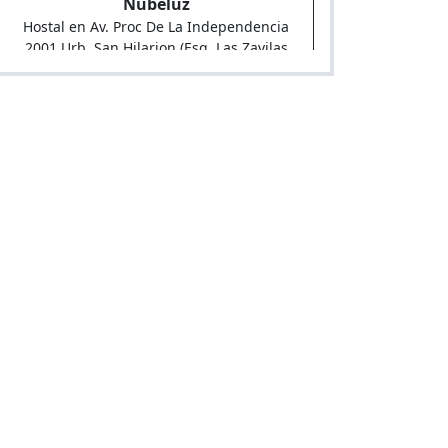
Nubeluz
Hostal en Av. Proc De La Independencia
2001 Urb. San Hilarion (Esq. Las Zavilas
100) (Merc. San Hilarion)
Green Jardin
Hostal en Clj, Jardines Este 249 (Alt
Costado Metro Sjl)
Las Tejas
Hostal en Av. Las Flores De Primavera 833
Coo. Las Flores