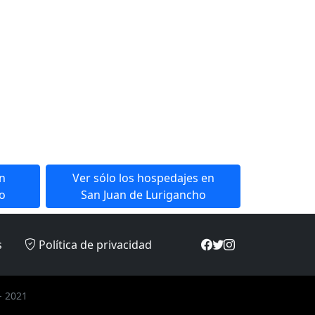
en
Ver sólo los hospedajes en
o
San Juan de Lurigancho
s
Política de privacidad
- 2021