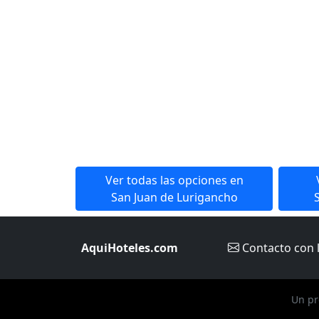
Ver todas las opciones en
San Juan de Lurigancho
AquiHoteles.com
Contacto
con 
Un pr