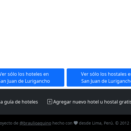
Ver sólo los hoteles en
Ver sólo los hostales 
San Juan de Lurigancho
San Juan de Luriganch
la guía de hoteles
Agregar nuevo hotel u hostal
grati
oyecto de
@braulioaquino
hecho con
desde Lima, Perú. © 2012 