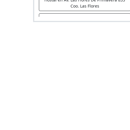
Coo. Las Flores
El Valle
Hostal en Jr. Manco Capac Mza. J Lote 18
Urb. Canto Grande (Alt. Paradero 10 Av.
Canto Grande)
Green Jardin
Hostal en Clj, Jardines Este 249 (Alt
Costado Metro Sjl)