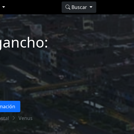
s
Buscar
gancho:
rmación
stal
Venus