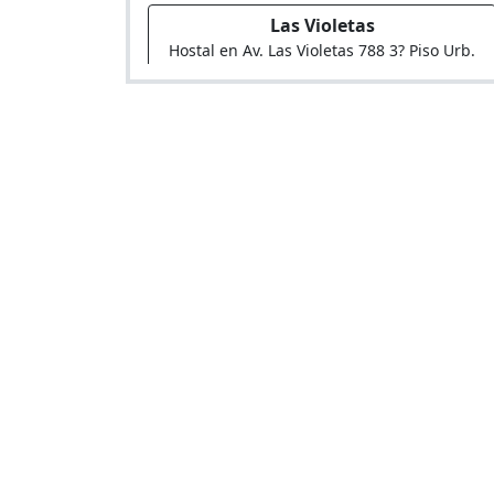
Las Violetas
Hostal en Av. Las Violetas 788 3? Piso Urb.
El Ermita?o
Ibis
Hostal en Jr. Los Andes Mza. A Lote 1 Urb.
Industrial Panamericana Norte