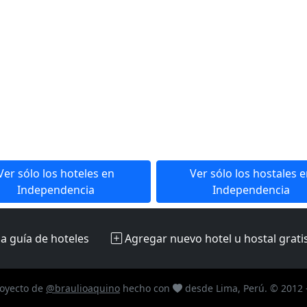
Ver sólo los hoteles en
Ver sólo los hostales 
Independencia
Independencia
la guía de hoteles
Agregar nuevo hotel u hostal
grati
oyecto de
@braulioaquino
hecho con
desde Lima, Perú. © 2012 