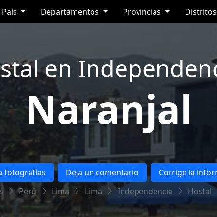
País
Departamentos
Provincias
Distrito
stal en Independenc
Naranjal
 fotografías
Deja un comentario
Corrige la info
s
Perú
Lima
Lima
Independencia
Hostal