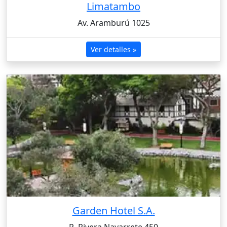
Limatambo
Av. Aramburú 1025
Ver detalles »
Garden Hotel S.A.
R. Rivera Navarrete 450